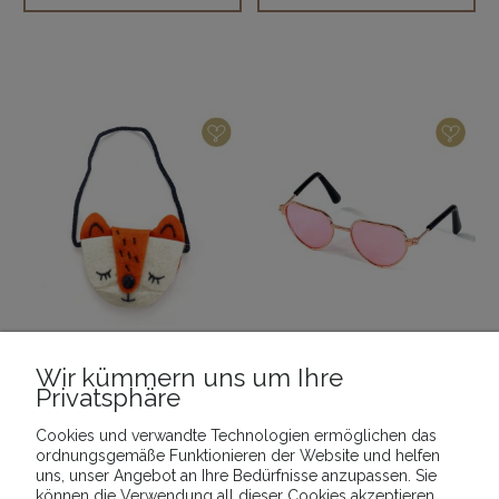
Wir kümmern uns um Ihre
Privatsphäre
_Damenhandtasche
_Sonnenbrille 2_
"Fuchs"_
Cookies und verwandte Technologien ermöglichen das
9,00 €
9,00 €
ordnungsgemäße Funktionieren der Website und helfen
uns, unser Angebot an Ihre Bedürfnisse anzupassen. Sie
können die Verwendung all dieser Cookies akzeptieren