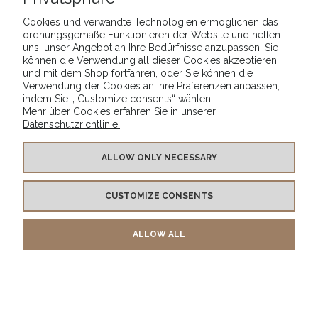
Cookies und verwandte Technologien ermöglichen das
ordnungsgemäße Funktionieren der Website und helfen
uns, unser Angebot an Ihre Bedürfnisse anzupassen. Sie
können die Verwendung all dieser Cookies akzeptieren
und mit dem Shop fortfahren, oder Sie können die
Verwendung der Cookies an Ihre Präferenzen anpassen,
indem Sie „ Customize consents“ wählen.
Mehr über Cookies erfahren Sie in unserer
Datenschutzrichtlinie.
ALLOW ONLY NECESSARY
CUSTOMIZE CONSENTS
_Schuhe Braun
_Sheila_
Schnürschuhe_
ALLOW ALL
8,75 €
129,42 €
ZUM WARENKORB
ZUM WARENKORB
HINZUFÜGEN
HINZUFÜGEN