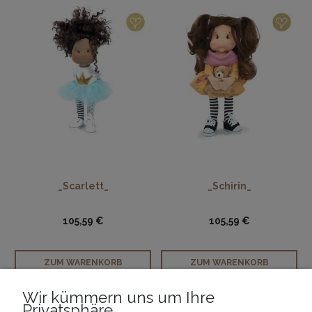
_Scarlett_
_Schirin_
105,59 €
105,59 €
ZUM WARENKORB
ZUM WARENKORB
HINZUFÜGEN
HINZUFÜGEN
Wir kümmern uns um Ihre
Privatsphäre