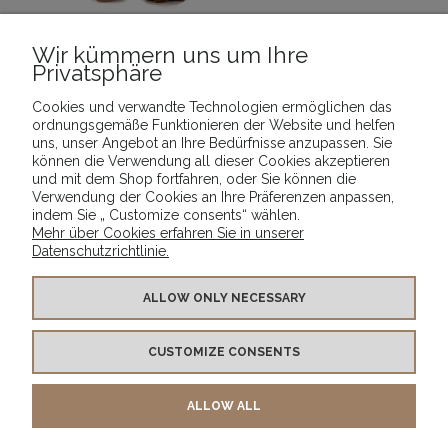
Wir kümmern uns um Ihre
Privatsphäre
_Pudelwelpe „Malvina“_
Teddybär „Zeno“
Cookies und verwandte Technologien ermöglichen das
13,88 €
5,73 €
ordnungsgemäße Funktionieren der Website und helfen
uns, unser Angebot an Ihre Bedürfnisse anzupassen. Sie
können die Verwendung all dieser Cookies akzeptieren
und mit dem Shop fortfahren, oder Sie können die
ZUM WARENKORB
ZUM WARENKORB
Verwendung der Cookies an Ihre Präferenzen anpassen,
HINZUFÜGEN
HINZUFÜGEN
indem Sie „ Customize consents“ wählen.
Mehr über Cookies erfahren Sie in unserer
Datenschutzrichtlinie.
INFO
ALLOW ONLY NECESSARY
CUSTOMIZE CONSENTS
PRODUKTE
ALLOW ALL
KONTAKT